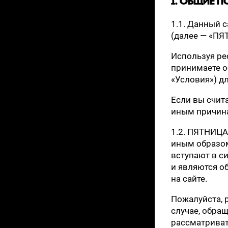
1. ОБЩИЕ 
1.1. Данный 
(далее — «ПЯ
Используя ре
принимаете о
«Условия») дл
Если вы счит
иным причина
1.2. ПЯТНИЦА
иным образом
вступают в с
и являются о
на сайте.
Пожалуйста, 
случае, обра
рассматрива