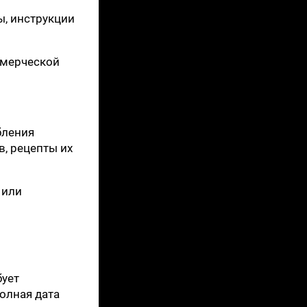
ы, инструкции
ммерческой
бления
, рецепты их
 или
бует
олная дата