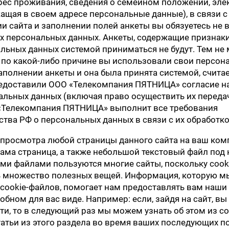
рес проживания, сведения о семейном положении, эле
жащая в своем адресе персональные данные), в связи с
и сайта и заполнении полей анкеты вы обязуетесь не в
х персональных данных. Анкеты, содержащие признак
альных данных системой приниматься не будут. Тем не 
и по какой-либо причине вы использовали свои персон
полнении анкеты и она была принята системой, считает
доставили ООО «Телекомпания ПЯТНИЦА» согласие на
альных данных (включая право осуществить их переда
«Телекомпания ПЯТНИЦА» выполнит все требования
ства РФ о персональных данных в связи с их обработко
я просмотра любой страницы данного сайта на ваш ко
сама страница, а также небольшой текстовый файл под
кими файлами пользуются многие сайты, поскольку coo
 множество полезных вещей. Информация, которую м
cookie-файлов, помогает нам предоставлять вам наши 
обном для вас виде. Например: если, зайдя на сайт, вы
ти, то в следующий раз мы можем узнать об этом из co
татьи из этого раздела во время ваших последующих 