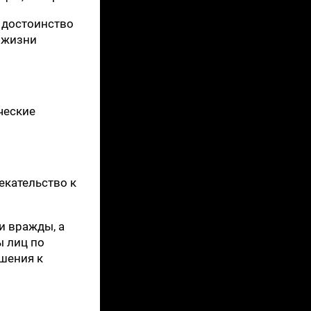
и достоинство
 жизни
ческие
екательство к
и вражды, а
ы лиц по
ошения к