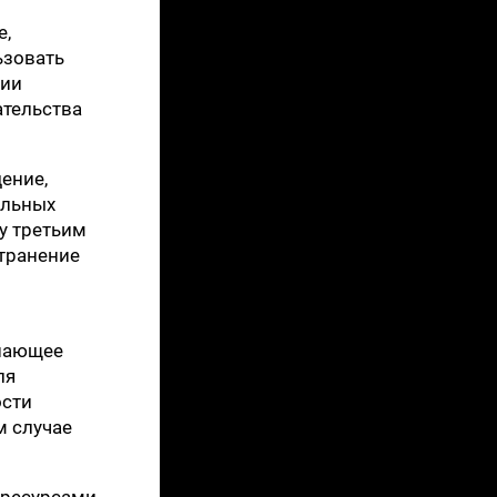
е,
ьзовать
вии
ательства
ение,
ельных
у третьим
транение
ушающее
ля
ости
м случае
 ресурсами