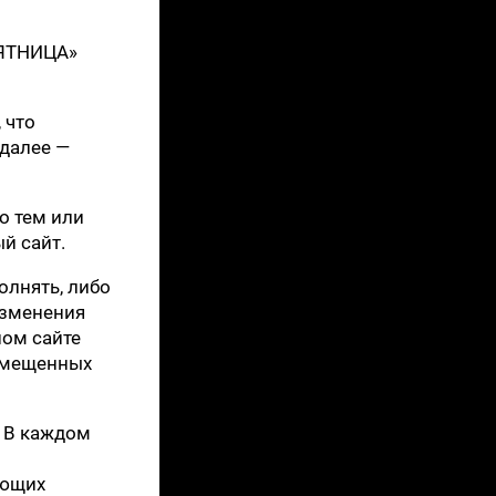
ПЯТНИЦА»
 что
далее —
о тем или
й сайт.
олнять, либо
изменения
ном сайте
азмещенных
. В каждом
ующих