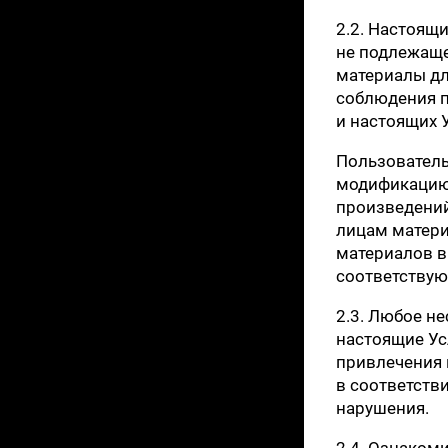
2.2. Настоящ
не подлежаще
материалы дл
соблюдения п
и настоящих 
Пользователь
модификацию,
произведений
лицам матери
материалов в 
соответству
2.3. Любое н
настоящие Ус
привлечения 
в соответств
нарушения.
2.4. Ознаком