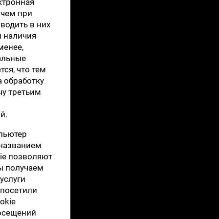
ктронная
 чем при
водить в них
и наличия
менее,
альные
ся, что тем
 обработку
чу третьим
й.
мпьютер
 названием
kie позволяют
ы получаем
услуги
 посетили
okie
посещений