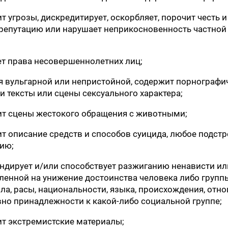
ит угрозы, дискредитирует, оскорбляет, порочит честь 
репутацию или нарушает неприкосновенность частной
ает права несовершеннолетних лиц;
тся вульгарной или непристойной, содержит порнографи
и тексты или сцены сексуального характера;
жит сцены жестокого обращения с животными;
ит описание средств и способов суицида, любое подстр
ию;
гандирует и/или способствует разжиганию ненависти ил
ленной на унижение достоинства человека либо групп
ла, расы, национальности, языка, происхождения, отн
авно принадлежности к какой-либо социальной группе;
жит экстремистские материалы;