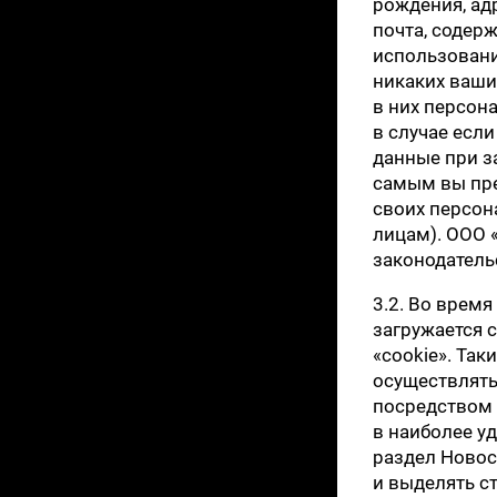
рождения, ад
почта, содер
использовани
никаких ваши
в них персон
в случае есл
данные при за
самым вы пре
своих персон
лицам). ООО 
законодатель
3.2. Во врем
загружается 
«cookie». Та
осуществлять
посредством 
в наиболее уд
раздел Новос
и выделять с