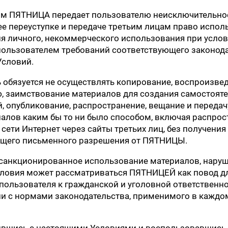
им ПЯТНИЦА передает пользователю неисключительно
е переуступке и передаче третьим лицам право испол
я личного, некоммерческого использования при усло
ользователем требований соответствующего законод
Условий.
 обязуется не осуществлять копирование, воспроизвед
 заимствование материалов для создания самостоят
, опубликование, распространение, вещание и передач
алов каким бы то ни было способом, включая распрос
сети Интернет через сайты третьих лиц, без получения
ющего письменного разрешения от ПЯТНИЦЫ.
есанкционированное использование материалов, нар
ловия может рассматриваться ПЯТНИЦЕЙ как повод д
пользователя к гражданской и уголовной ответственн
ии с нормами законодательства, применимого в каждо
ившись с настоящими Условиями и воспользовавшись