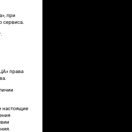
а», при
о сервиса.
.
ЦА» права
ва.
личии
е настоящие
ения
твии
ния.