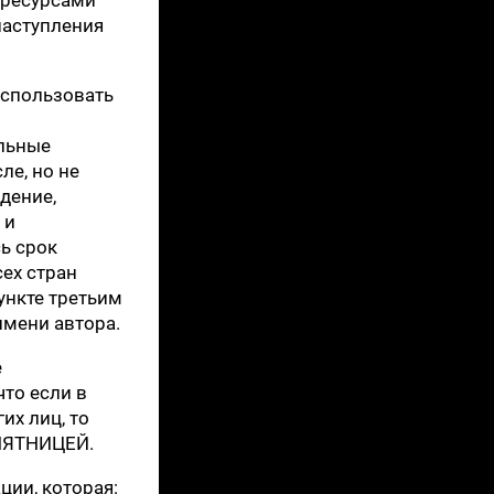
наступления
использовать
льные
ле, но не
дение,
 и
ь срок
ех стран
ункте третьим
имени автора.
е
что если в
их лиц, то
 ПЯТНИЦЕЙ.
ции, которая: